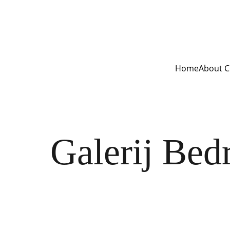
Home
About C
⬅ 
Terug
Galerij Bed
In deze galerij krijg je een aantal foto's te zi