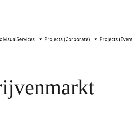
olvisual
Services
Projects (Corporate)
Projects (Even
rijvenmarkt
en van de ''bedrijvenmarkt'' voor de opdrachtgever Hanze.